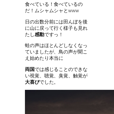
食べている！食べているの
だ！ムシャムシャとwww
日の出数分前には田んぼを後
に山に戻って行く様子も見れ
たし
感動
ですっ！
蛙の声はほとんどしなくなっ
ていましたが、鳥の声が聞こ
え始めたり本当に
両国
では感じることのできな
い視覚、聴覚、臭覚、触覚が
大喜び
でした。