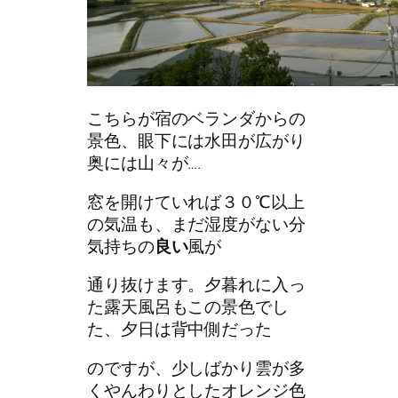
こちらが宿のベランダからの
景色、眼下には水田が広がり
奥には山々が….
窓を開けていれば３０℃以上
の気温も、まだ湿度がない分
気持ちの
良い
風が
通り抜けます。夕暮れに入っ
た露天風呂もこの景色でし
た、夕日は背中側だった
のですが、少しばかり雲が多
くやんわりとしたオレンジ色