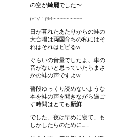
の空が
綺麗
でした〜
(∩´∀｀)ｷﾚｲ〜〜〜〜〜〜〜
日が暮れたあたりからの蛙の
大合唱は
両国
育ちの私にはそ
れはそれはビビるw
ぐらいの音量でしたよ、車の
音がないと思っていたらまさ
かの蛙の声ですよw
普段ゆっくり読めないような
本を蛙の声を聞きながら過ご
す時間はとても
新鮮
でした。夜は早めに寝て、も
しかしたらのために……