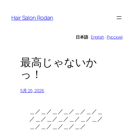
内
容
Hair Salon Rodan
を
ス
キ
日本語
·
English
·
Русский
ッ
プ
最高じゃないか
っ！
5月 25, 2026
＿／＿／＿／＿／＿／＿／＿
／＿／＿／＿／＿／＿／＿／
＿／＿／＿／＿／＿／