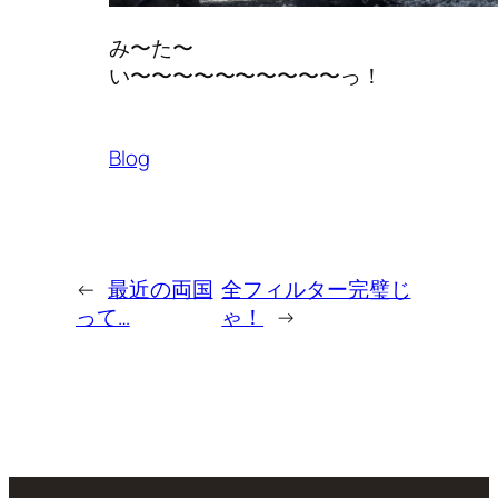
み〜た〜
い〜〜〜〜〜〜〜〜〜〜っ！
Blog
←
最近の両国
全フィルター完璧じ
って…
ゃ！
→