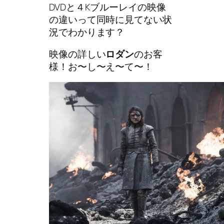
DVDと４Kブルーレイの映像
の違いって同時に見てない状
況でわかります？
映像の詳しい
ロダン
のお客
様！お〜し〜え〜て〜！