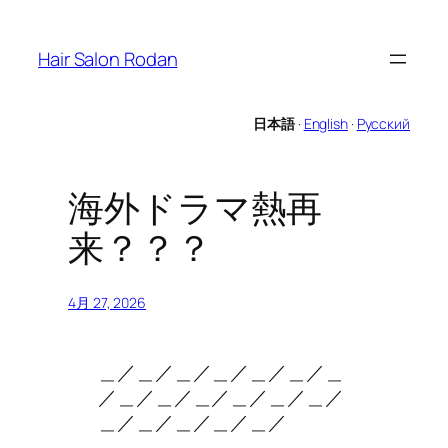
内
容
Hair Salon Rodan
を
ス
キ
日本語
·
English
·
Русский
ッ
プ
海外ドラマ熱再
来？？？
4月 27, 2026
＿／＿／＿／＿／＿／＿／＿
／＿／＿／＿／＿／＿／＿／
＿／＿／＿／＿／＿／