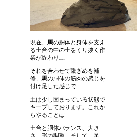
現在、
馬
の胴体と身体を支え
る土台の中の土をくり抜く作
業が終わり……
それを合わせて繋ぎめを補
修、
馬
の胴体の筋肉の感じを
付け足した感じで
土は少し固まっている状態で
キープしております。これか
らやることは
土台と胴体バランス、大き
さ、形の調整、そして、
足、