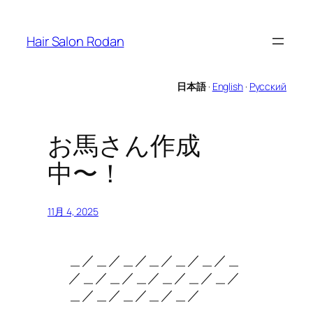
内
容
Hair Salon Rodan
を
ス
キ
日本語
·
English
·
Русский
ッ
プ
お馬さん作成
中〜！
11月 4, 2025
＿／＿／＿／＿／＿／＿／＿
／＿／＿／＿／＿／＿／＿／
＿／＿／＿／＿／＿／