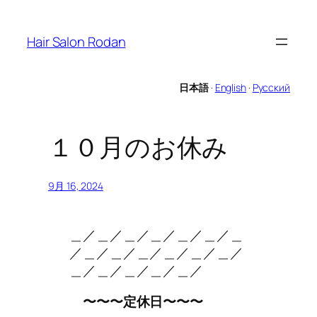
内
容
Hair Salon Rodan
を
ス
キ
日本語
·
English
·
Русский
ッ
プ
１０月のお休み
9月 16, 2024
＿／＿／＿／＿／＿／＿／＿
／＿／＿／＿／＿／＿／＿／
＿／＿／＿／＿／＿／
〜〜〜定休日〜〜〜
。