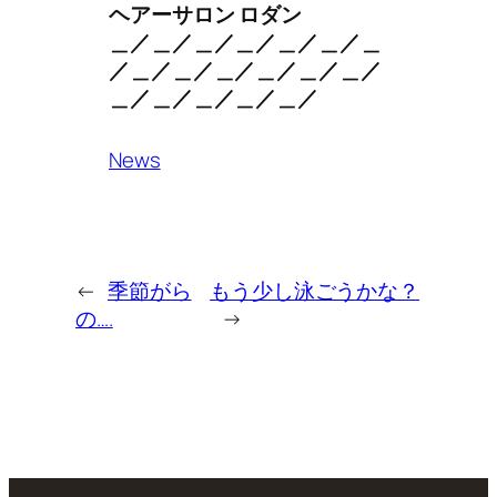
ヘアーサロン ロダン
＿／＿／＿／＿／＿／＿／＿
／＿／＿／＿／＿／＿／＿／
＿／＿／＿／＿／＿／
News
←
季節がら
もう少し泳ごうかな？
の….
→