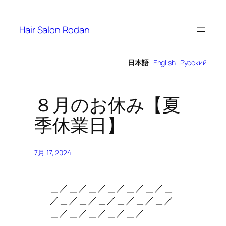
内
容
Hair Salon Rodan
を
ス
キ
日本語
·
English
·
Русский
ッ
プ
８月のお休み【夏
季休業日】
7月 17, 2024
＿／＿／＿／＿／＿／＿／＿
／＿／＿／＿／＿／＿／＿／
＿／＿／＿／＿／＿／