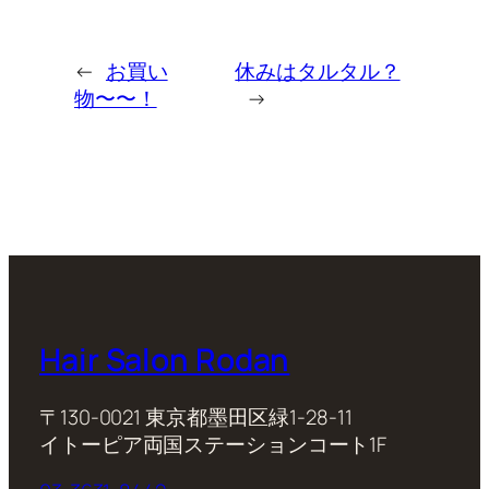
←
お買い
休みはタルタル？
物〜〜！
→
Hair Salon Rodan
〒130-0021 東京都墨田区緑1-28-11
イトーピア両国ステーションコート1F