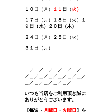
１０
日（月）
１１
日
（
火）
１７
日（月）
１８
日（火）１
９
日（水）２０日（木）
２４
日（月）
２５
日（火）
３１
日（月）
。＿
＿／＿／＿／＿／＿／＿／＿
／＿／＿／＿／＿／＿／＿／
＿／＿／＿／＿／＿／
いつも当店をご利用頂き誠に
ありがとうございます。
【
毎週・
月曜日
・
火曜日
】を