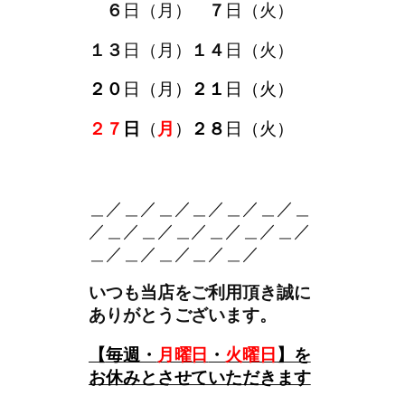
。
６
日（月）
。
７
日（火）
１３
日（月）
１４
日（火）
２０
日（月）
２１
日（火）
２７
日
（
月
）
２８
日（火）
。＿
＿／＿／＿／＿／＿／＿／＿
／＿／＿／＿／＿／＿／＿／
＿／＿／＿／＿／＿／
いつも当店をご利用頂き誠に
ありがとうございます。
【
毎週・
月曜日
・
火曜日
】を
お休みとさせていただきます