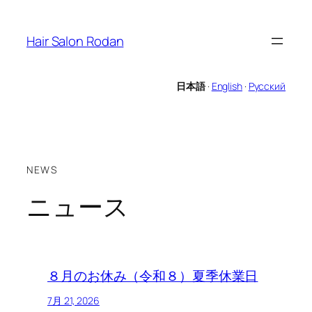
内
容
Hair Salon Rodan
を
ス
キ
日本語
·
English
·
Русский
ッ
プ
NEWS
ニュース
８月のお休み（令和８）夏季休業日
7月 21, 2026