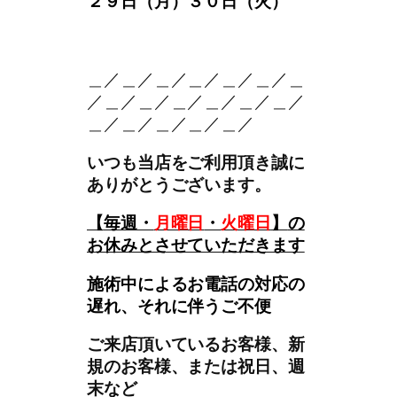
２９日（月）３０日（火）
。＿
＿／＿／＿／＿／＿／＿／＿
／＿／＿／＿／＿／＿／＿／
＿／＿／＿／＿／＿／
いつも当店をご利用頂き誠に
ありがとうございます。
【
毎週・
月曜日
・
火曜日
】
の
お休みとさせていただきます
施術中によるお電話の対応の
遅れ、それに伴うご不便
ご来店頂いているお客様、新
規のお客様、または祝日、週
末など